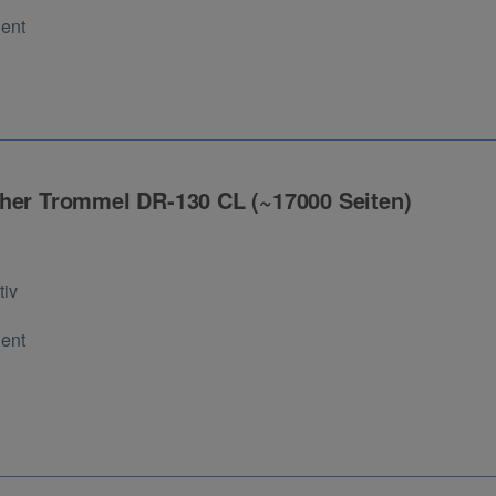
Cent
her Trommel DR-130 CL (~17000 Seiten)
ng
tiv
Cent