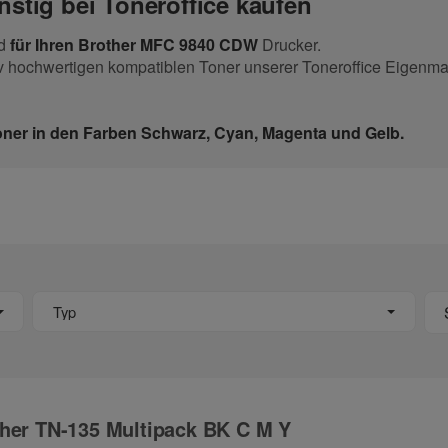
tig bei Toneroffice kaufen
nd
für Ihren Brother MFC 9840 CDW
Drucker.
v hochwertigen kompatiblen Toner unserer Toneroffice Eigenma
ner in den
Farben Schwarz, Cyan, Magenta und Gelb
.
Typ
her TN-135 Multipack BK C M Y