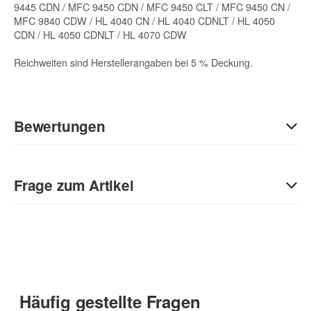
9445 CDN / MFC 9450 CDN / MFC 9450 CLT / MFC 9450 CN /
MFC 9840 CDW / HL 4040 CN / HL 4040 CDNLT / HL 4050
CDN / HL 4050 CDNLT / HL 4070 CDW
Reichweiten sind Herstellerangaben bei 5 % Deckung.
Bewertungen
Geben Sie die erste Bewertung für diesen Artikel ab und helfen
Sie Anderen bei der Kaufentscheidung:
Frage zum Artikel
Kontaktdaten
Anrede
Häufig gestellte Fragen