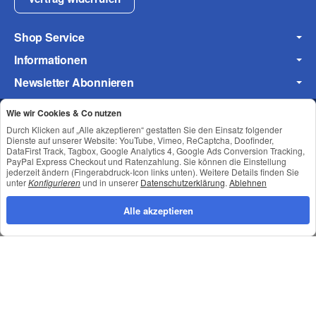
Shop Service
Informationen
Newsletter Abonnieren
Wie wir Cookies & Co nutzen
Durch Klicken auf „Alle akzeptieren“ gestatten Sie den Einsatz folgender
Datenschutz
•
Impressum
Dienste auf unserer Website: YouTube, Vimeo, ReCaptcha, Doofinder,
DataFirst Track, Tagbox, Google Analytics 4, Google Ads Conversion Tracking,
PayPal Express Checkout und Ratenzahlung. Sie können die Einstellung
jederzeit ändern (Fingerabdruck-Icon links unten). Weitere Details finden Sie
unter
Konfigurieren
und in unserer
Datenschutzerklärung
.
Ablehnen
(* = Pflichtfelder)
Alle akzeptieren
Datenschutzerklärung
Frage abschicken
*
Alle Preise inkl. gesetzlicher USt., zzgl.
Versand
© © Toneroffice.de
Powered by
JTL-Shop