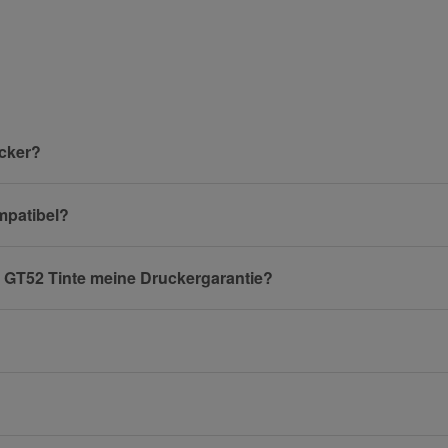
Nachname
ucker?
ompatibel?
E-Mail
P GT52 Tinte meine Druckergarantie?
Mobiltelefon