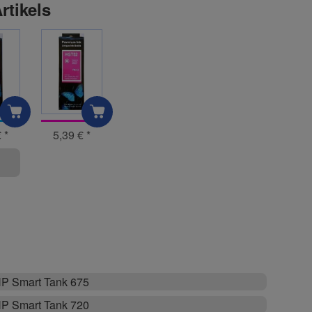
rtikels
€
*
5,39 €
*
P Smart Tank 675
P Smart Tank 720