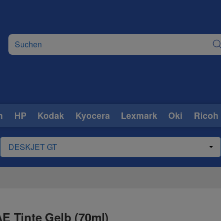
n
HP
Kodak
Kyocera
Lexmark
Oki
Ricoh
 Tinte Gelb (70ml)