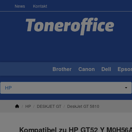
News
Kontakt
Brother
Canon
Dell
Epso
/
HP
/
DESKJET GT
/
DeskJet GT 5810
Kompatibel zu HP GT52 Y M0H56AE