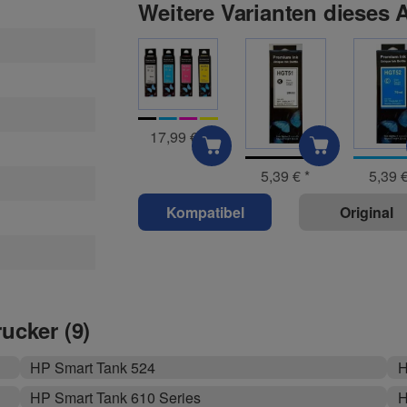
Weitere Varianten dieses A
17,99 €
*
5,39 €
*
5,39 
Kompatibel
Original
rucker (9)
HP Smart Tank 524
H
HP Smart Tank 610 Series
H