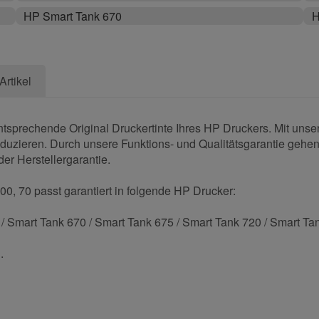
HP Smart Tank 670
H
Artikel
ntsprechende Original Druckertinte Ihres HP Druckers. Mit unse
eduzieren. Durch unsere Funktions- und Qualitätsgarantie gehen 
der Herstellergarantie.
00, 70 passt garantiert in folgende HP Drucker:
 Smart Tank 670 / Smart Tank 675 / Smart Tank 720 / Smart Tan
.
und helfen Sie Anderen bei der Kaufentscheidung: