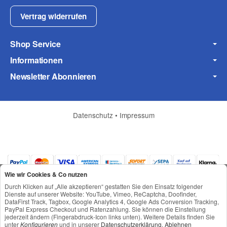
Vertrag widerrufen
Shop Service
Informationen
Newsletter Abonnieren
Datenschutz
•
Impressum
Wie wir Cookies & Co nutzen
Durch Klicken auf „Alle akzeptieren“ gestatten Sie den Einsatz folgender
Dienste auf unserer Website: YouTube, Vimeo, ReCaptcha, Doofinder,
DataFirst Track, Tagbox, Google Analytics 4, Google Ads Conversion Tracking,
PayPal Express Checkout und Ratenzahlung. Sie können die Einstellung
jederzeit ändern (Fingerabdruck-Icon links unten). Weitere Details finden Sie
*
Alle Preise inkl. gesetzlicher USt., zzgl.
Versand
unter
Konfigurieren
und in unserer
Datenschutzerklärung
.
Ablehnen