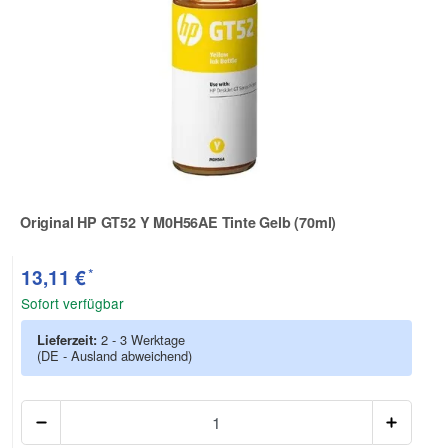
Original HP GT52 Y M0H56AE Tinte Gelb (70ml)
Zur Artikelbewertung
*
13,11 €
Sofort verfügbar
Lieferzeit:
2 - 3 Werktage
(DE - Ausland abweichend)
Anzah