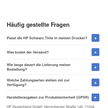
Vorname
(* = Pflichtfelder)
Häufig gestellte Fragen
Datenschutzerklärung
Nachname
Passt die HP Schwarz Tinte in meinen Drucker?
Benachrichtigung anfordern
Was kostet der Versand?
Firma
Wie lange dauert die Lieferung meiner
Bestellung?
Welche Zahlungsarten stehen mir zur
Verfügung?
E-Mail
Herstellerangaben zur Produktsicherheit (GPSR)
HP Deutschland GmbH, Herrenberger Straße 140, 71034