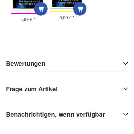
5,99 €
*
5,99 €
*
Bewertungen
Geben Sie die erste Bewertung für diesen Artikel ab und helfen
Sie Anderen bei der Kaufentscheidung:
Frage zum Artikel
Kontaktdaten
Benachrichtigen, wenn verfügbar
Anrede
E-Mail