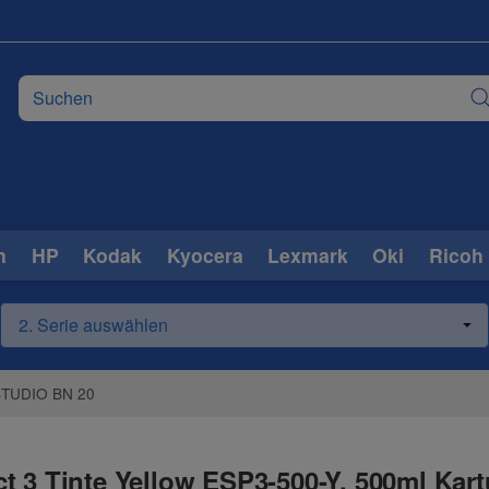
n
HP
Kodak
Kyocera
Lexmark
Oki
Ricoh
STUDIO BN 20
t 3 Tinte Yellow ESP3-500-Y, 500ml Kar