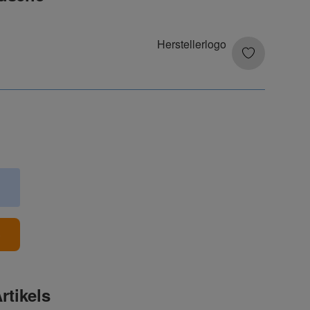
b
rtikels