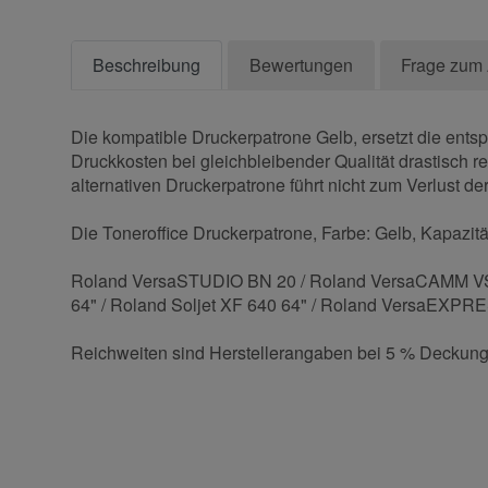
Beschreibung
Bewertungen
Frage zum 
Die kompatible Druckerpatrone Gelb, ersetzt die ents
Druckkosten bei gleichbleibender Qualität drastisch r
alternativen Druckerpatrone führt nicht zum Verlust der
Die Toneroffice Druckerpatrone, Farbe: Gelb, Kapazität
Roland VersaSTUDIO BN 20 / Roland VersaCAMM VSI S
64" / Roland Soljet XF 640 64" / Roland VersaEXPR
Reichweiten sind Herstellerangaben bei 5 % Deckung
Kontaktdaten
Geben Sie die erste Bewertung für diesen Artikel ab 
Anrede