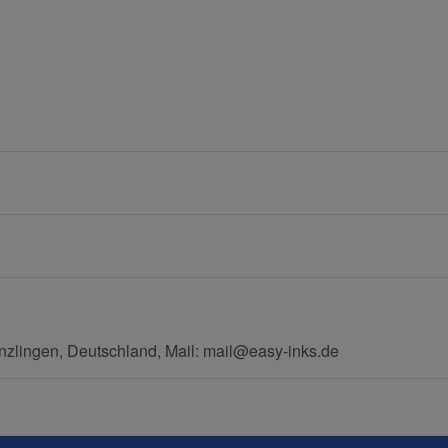
Nachname
E-Mail
Mobiltelefon
zlingen, Deutschland, Mail: mail@easy-inks.de