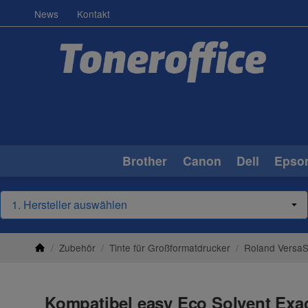
News
Kontakt
Brother
Canon
Dell
Epso
/
Zubehör
/
Tinte für Großformatdrucker
/
Roland Versa
Kompatibel easy Eco Solvent Exac