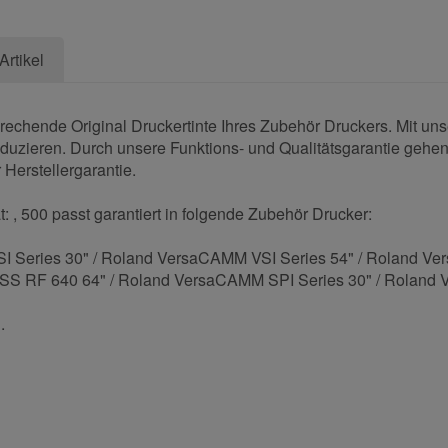
Artikel
prechende Original Druckertinte Ihres Zubehör Druckers. Mit un
eduzieren. Durch unsere Funktions- und Qualitätsgarantie gehen 
 Herstellergarantie.
: , 500 passt garantiert in folgende Zubehör Drucker:
eries 30" / Roland VersaCAMM VSI Series 54" / Roland Vers
ESS RF 640 64" / Roland VersaCAMM SPI Series 30" / Roland
.
und helfen Sie Anderen bei der Kaufentscheidung: