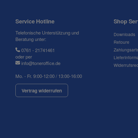
Service Hotline
Shop Ser
Telefonische Unterstützung und
Downloads
Beratung unter:
Retoure
Frage zum Artikel
Zahlungsart
0761 - 21741461
Ihre Frage
oder per
Lieferinform
info@toneroffice.de
Widerrufsre
Mo. - Fr. 9:00-12:00 / 13:00-16:00
Vertrag widerrufen