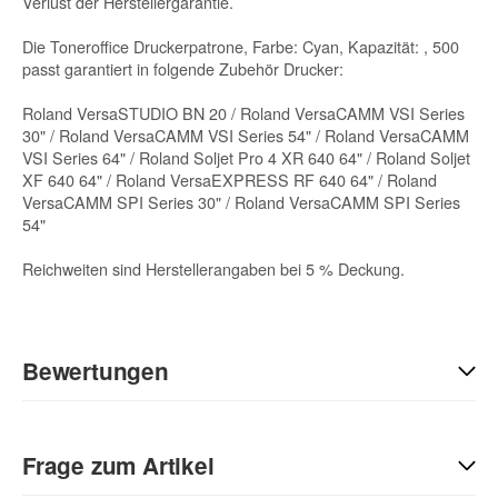
Verlust der Herstellergarantie.
Die Toneroffice Druckerpatrone, Farbe: Cyan, Kapazität: , 500
passt garantiert in folgende Zubehör Drucker:
Roland VersaSTUDIO BN 20 / Roland VersaCAMM VSI Series
30" / Roland VersaCAMM VSI Series 54" / Roland VersaCAMM
VSI Series 64" / Roland Soljet Pro 4 XR 640 64" / Roland Soljet
XF 640 64" / Roland VersaEXPRESS RF 640 64" / Roland
VersaCAMM SPI Series 30" / Roland VersaCAMM SPI Series
54"
Reichweiten sind Herstellerangaben bei 5 % Deckung.
Bewertungen
Geben Sie die erste Bewertung für diesen Artikel ab und helfen
Sie Anderen bei der Kaufentscheidung:
Frage zum Artikel