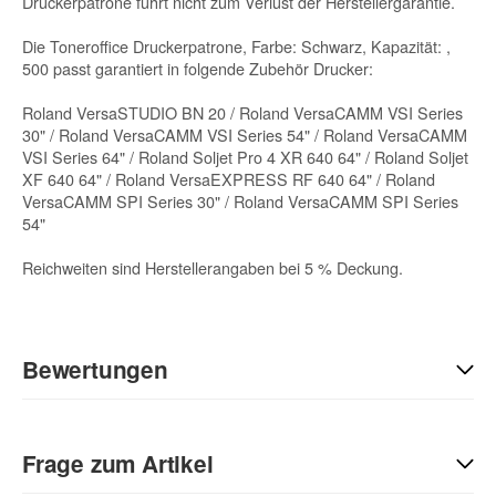
Druckerpatrone führt nicht zum Verlust der Herstellergarantie.
Die Toneroffice Druckerpatrone, Farbe: Schwarz, Kapazität: ,
500 passt garantiert in folgende Zubehör Drucker:
Roland VersaSTUDIO BN 20 / Roland VersaCAMM VSI Series
30" / Roland VersaCAMM VSI Series 54" / Roland VersaCAMM
VSI Series 64" / Roland Soljet Pro 4 XR 640 64" / Roland Soljet
XF 640 64" / Roland VersaEXPRESS RF 640 64" / Roland
VersaCAMM SPI Series 30" / Roland VersaCAMM SPI Series
54"
Reichweiten sind Herstellerangaben bei 5 % Deckung.
Bewertungen
Geben Sie die erste Bewertung für diesen Artikel ab und helfen
Sie Anderen bei der Kaufentscheidung:
Frage zum Artikel