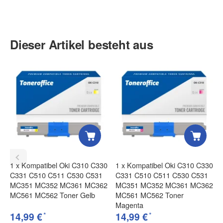
Anrede
Dieser Artikel besteht aus
Vorname
Nachname
1
x
Kompatibel Oki C310 C330
1
x
Kompatibel Oki C310 C330
C331 C510 C511 C530 C531
C331 C510 C511 C530 C531
Firma
MC351 MC352 MC361 MC362
MC351 MC352 MC361 MC362
MC561 MC562 Toner Gelb
MC561 MC562 Toner
Magenta
*
*
14,99 €
14,99 €