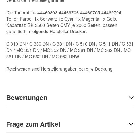
Die Toneroffice 44469803 44469706 44469705 44469704
Toner, Farbe: 1x Schwarz 1x Cyan 1x Magenta 1x Gelb,
Kapazität: BK 3500 Seiten CMY je 2000 Seiten, passen
garantiert in folgende Hersteller Drucker:
C 310 DN / C 330 DN / C 331 DN / C 510 DN / C 511 DN / C 531
DN / MC 351 DN / MC 352 DN / MC 361 DN / MC 362 DN / MC
561 DN / MC 562 DN / MC 562 DNW
Reichweiten sind Herstellerangaben bei 5 % Deckung.
Bewertungen
Geben Sie die erste Bewertung für diesen Artikel ab und helfen
Sie Anderen bei der Kaufentscheidung:
Frage zum Artikel
Kontaktdaten