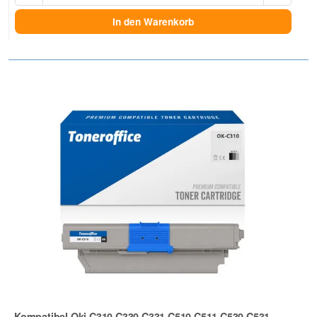
In den Warenkorb
Kompatibel Oki C310 C330 C331 C510 C511 C530 C531