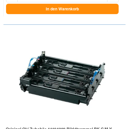
In den Warenkorb
Original Oki Zubehör 44494202 Bilddtrommel BK C M Y