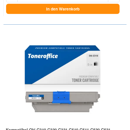
In den Warenkorb
Kompatibel Oki C310 C330 C331 C510 C511 C530 C531