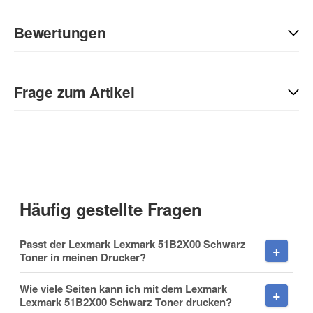
Bewertungen
Geben Sie die erste Bewertung für diesen Artikel ab und helfen
Sie Anderen bei der Kaufentscheidung:
Frage zum Artikel
Kontaktdaten
Anrede
Häufig gestellte Fragen
Vorname
Passt der Lexmark Lexmark 51B2X00 Schwarz
Toner in meinen Drucker?
Wie viele Seiten kann ich mit dem Lexmark
Lexmark 51B2X00 Schwarz Toner drucken?
Nachname