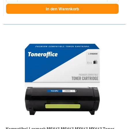
In den Warenkorb
Kompatibel Lexmark MS517 MS617 MX517 MX617 Toner