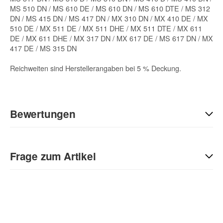
MS 510 DN / MS 610 DE / MS 610 DN / MS 610 DTE / MS 312
DN / MS 415 DN / MS 417 DN / MX 310 DN / MX 410 DE / MX
510 DE / MX 511 DE / MX 511 DHE / MX 511 DTE / MX 611
DE / MX 611 DHE / MX 317 DN / MX 617 DE / MS 617 DN / MX
417 DE / MS 315 DN
Reichweiten sind Herstellerangaben bei 5 % Deckung.
Bewertungen
Geben Sie die erste Bewertung für diesen Artikel ab und helfen
Sie Anderen bei der Kaufentscheidung:
Frage zum Artikel
Kontaktdaten
Anrede