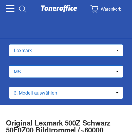
Warenkorb
Original Lexmark 500Z Schwarz
50F0Z00 Bildtrommel (~60000