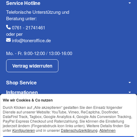
Service Hotline
Telefonische Unterstützung und
Telefon
Beratung unter:
0761 - 21741461
oder per
info@toneroffice.de
Mobiltelefon
Mo. - Fr. 9:00-12:00 / 13:00-16:00
Vertrag widerrufen
Shop Service
Fax
Informationen
Wie wir Cookies & Co nutzen
Newsletter Abonnieren
Durch Klicken auf „Alle akzeptieren“ gestatten Sie den Einsatz folgender
Dienste auf unserer Website: YouTube, Vimeo, ReCaptcha, Doofinder,
DataFirst Track, Tagbox, Google Analytics 4, Google Ads Conversion Tracking,
PayPal Express Checkout und Ratenzahlung. Sie können die Einstellung
Datenschutz
•
Impressum
jederzeit ändern (Fingerabdruck-Icon links unten). Weitere Details finden Sie
unter
Konfigurieren
und in unserer
Datenschutzerklärung
.
Ablehnen