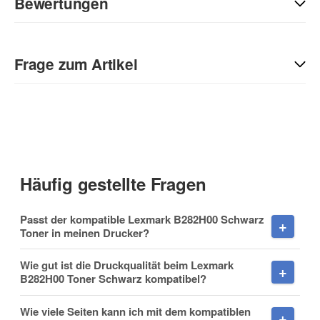
Bewertungen
Geben Sie die erste Bewertung für diesen Artikel ab und helfen
Sie Anderen bei der Kaufentscheidung:
Frage zum Artikel
Kontaktdaten
Anrede
Häufig gestellte Fragen
Vorname
Passt der kompatible Lexmark B282H00 Schwarz
Toner in meinen Drucker?
Wie gut ist die Druckqualität beim Lexmark
B282H00 Toner Schwarz kompatibel?
Nachname
Wie viele Seiten kann ich mit dem kompatiblen