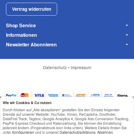
Vertrag widerrufen
Shop Service
Informationen
Frage zum Artikel
Newsletter Abonnieren
Ihre Frage
Datenschutz
•
Impressum
Wie wir Cookies & Co nutzen
Durch Klicken auf „Alle akzeptieren“ gestatten Sie den Einsatz folgender
Dienste auf unserer Website: YouTube, Vimeo, ReCaptcha, Doofinder,
DataFirst Track, Tagbox, Google Analytics 4, Google Ads Conversion Tracking,
PayPal Express Checkout und Ratenzahlung. Sie können die Einstellung
jederzeit ändern (Fingerabdruck-Icon links unten). Weitere Details finden Sie
*
Alle Preise inkl. gesetzlicher USt., zzgl.
Versand
unter
Konfigurieren
und in unserer
Datenschutzerklärung
.
Ablehnen