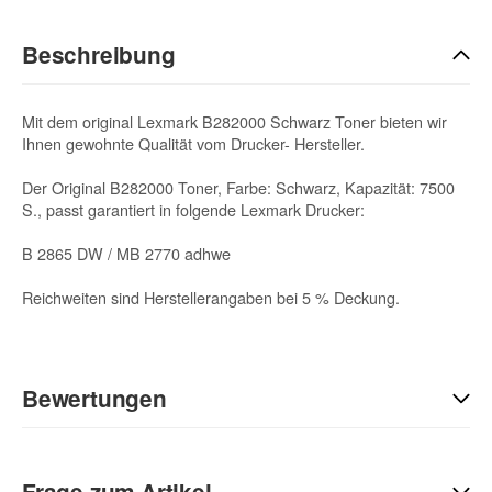
Beschreibung
Mit dem original Lexmark B282000 Schwarz Toner bieten wir
Ihnen gewohnte Qualität vom Drucker- Hersteller.
Der Original B282000 Toner, Farbe: Schwarz, Kapazität: 7500
S., passt garantiert in folgende Lexmark Drucker:
B 2865 DW / MB 2770 adhwe
Reichweiten sind Herstellerangaben bei 5 % Deckung.
Bewertungen
Geben Sie die erste Bewertung für diesen Artikel ab und helfen
Sie Anderen bei der Kaufentscheidung:
Frage zum Artikel