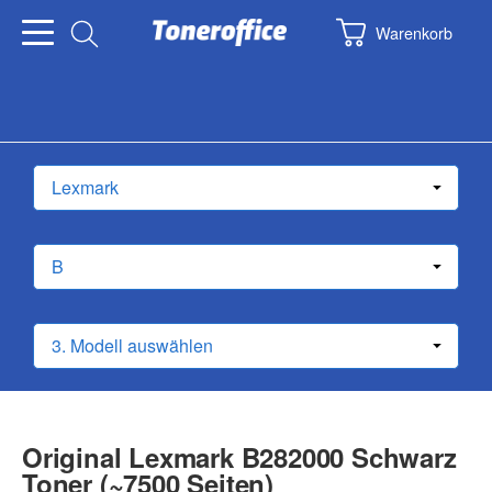
Warenkorb
Original Lexmark B282000 Schwarz
Toner (~7500 Seiten)