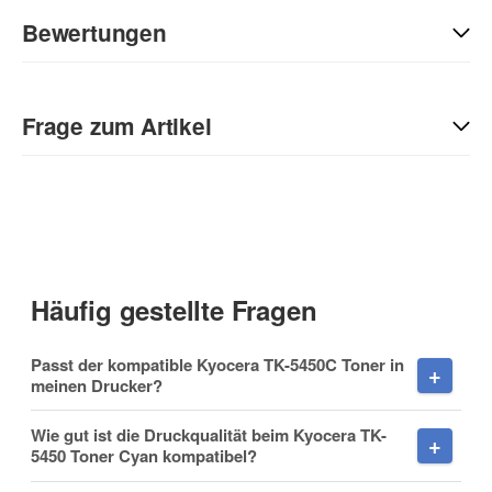
Bewertungen
Geben Sie die erste Bewertung für diesen Artikel ab und helfen
Sie Anderen bei der Kaufentscheidung:
Frage zum Artikel
Kontaktdaten
Anrede
Häufig gestellte Fragen
Vorname
Passt der kompatible Kyocera TK-5450C Toner in
meinen Drucker?
Wie gut ist die Druckqualität beim Kyocera TK-
5450 Toner Cyan kompatibel?
Nachname