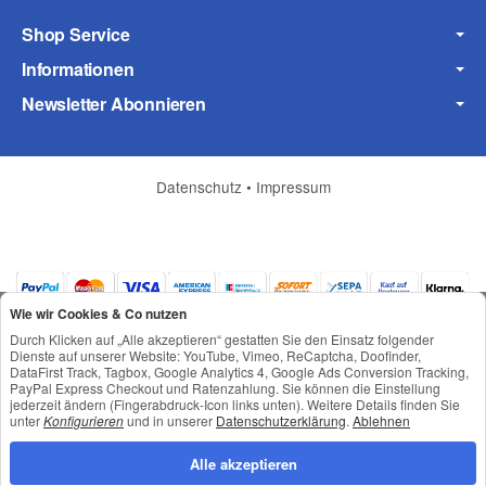
Shop Service
Informationen
Newsletter Abonnieren
Datenschutz
•
Impressum
Wie wir Cookies & Co nutzen
Durch Klicken auf „Alle akzeptieren“ gestatten Sie den Einsatz folgender
Dienste auf unserer Website: YouTube, Vimeo, ReCaptcha, Doofinder,
DataFirst Track, Tagbox, Google Analytics 4, Google Ads Conversion Tracking,
PayPal Express Checkout und Ratenzahlung. Sie können die Einstellung
jederzeit ändern (Fingerabdruck-Icon links unten). Weitere Details finden Sie
*
Alle Preise inkl. gesetzlicher USt., zzgl.
Versand
unter
Konfigurieren
und in unserer
Datenschutzerklärung
.
Ablehnen
© © Toneroffice.de
Powered by
JTL-Shop
Alle akzeptieren
Konzeption und Umsetzung durch
webimpact GmbH