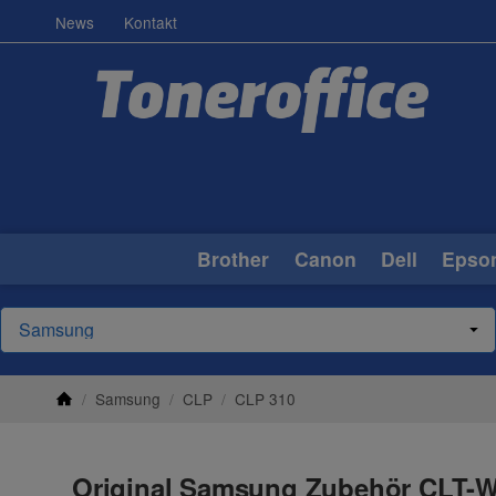
News
Kontakt
Brother
Canon
Dell
Epso
/
Samsung
/
CLP
/
CLP 310
Original Samsung Zubehör CLT-W4