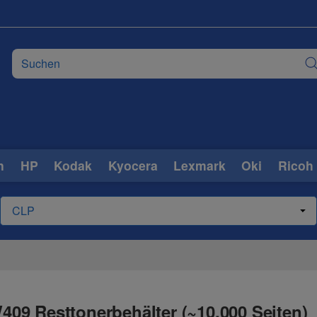
n
HP
Kodak
Kyocera
Lexmark
Oki
Ricoh
09 Resttonerbehälter (~10.000 Seiten)