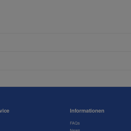
Nachname
E-Mail
Mobiltelefon
vice
Informationen
FAQs
News