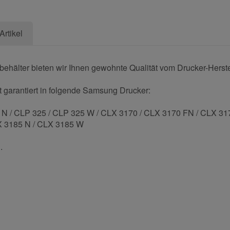
Artikel
ehälter bieten wir Ihnen gewohnte Qualität vom Drucker-Herstel
t garantiert in folgende Samsung Drucker:
 N / CLP 325 / CLP 325 W / CLX 3170 / CLX 3170 FN / CLX 3
X 3185 N / CLX 3185 W
.
und helfen Sie Anderen bei der Kaufentscheidung: