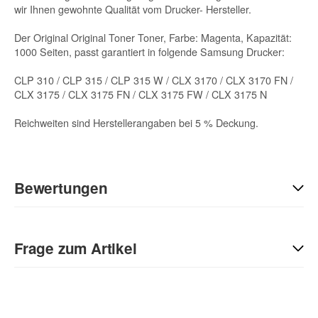
wir Ihnen gewohnte Qualität vom Drucker- Hersteller.
Der Original Original Toner Toner, Farbe: Magenta, Kapazität:
1000 Seiten, passt garantiert in folgende Samsung Drucker:
CLP 310 / CLP 315 / CLP 315 W / CLX 3170 / CLX 3170 FN /
CLX 3175 / CLX 3175 FN / CLX 3175 FW / CLX 3175 N
Reichweiten sind Herstellerangaben bei 5 % Deckung.
Bewertungen
Geben Sie die erste Bewertung für diesen Artikel ab und helfen
Sie Anderen bei der Kaufentscheidung:
Frage zum Artikel
Kontaktdaten
Anrede