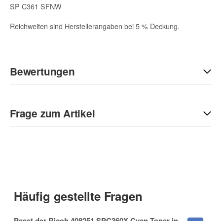
SP C361 SFNW
Reichweiten sind Herstellerangaben bei 5 % Deckung.
Bewertungen
Geben Sie die erste Bewertung für diesen Artikel ab und helfen
Sie Anderen bei der Kaufentscheidung:
Frage zum Artikel
Kontaktdaten
Anrede
Häufig gestellte Fragen
Vorname
Passt der Ricoh 408251 SPC360X Cyan Toner in