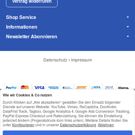
Vertrag widerrufen
Shop Service
Informationen
Frage zum Artikel
Newsletter Abonnieren
Ihre Frage
Datenschutz
•
Impressum
Wie wir Cookies & Co nutzen
Durch Klicken auf „Alle akzeptieren“ gestatten Sie den Einsatz folgender
Dienste auf unserer Website: YouTube, Vimeo, ReCaptcha, Doofinder,
DataFirst Track, Tagbox, Google Analytics 4, Google Ads Conversion Tracking,
PayPal Express Checkout und Ratenzahlung. Sie können die Einstellung
jederzeit ändern (Fingerabdruck-Icon links unten). Weitere Details finden Sie
*
Alle Preise inkl. gesetzlicher USt., zzgl.
Versand
unter
Konfigurieren
und in unserer
Datenschutzerklärung
.
Ablehnen
© © Toneroffice.de
(* = Pflichtfelder)
Powered by
JTL-Shop