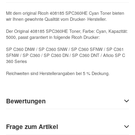
Mit dem original Ricoh 408185 SPC360HE Cyan Toner bieten
wir Ihnen gewohnte Qualität vom Drucker- Hersteller.
Der Original 408185 SPC360HE Toner, Farbe: Cyan, Kapazität:
5000, passt garantiert in folgende Ricoh Drucker:
SP C360 DNW / SP C360 SNW / SP C360 SFNW / SP C361
SFNW / SP C360 / SP C360 DN / SP C360 DNT / Aficio SP C
360 Series
Reichweiten sind Herstellerangaben bei 5 % Deckung.
Bewertungen
Geben Sie die erste Bewertung für diesen Artikel ab und helfen
Sie Anderen bei der Kaufentscheidung:
Frage zum Artikel