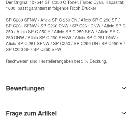
Der Original 407544 SP-C250 C Toner, Farbe: Cyan, Kapazität:
1600, passt garantiert in folgende Ricoh Drucker:
SP C260 SFNW / Aficio SP C 250 DN / Aficio SP C 250 SF /
SP C261 SFNW / SP C260 DNW / SP C261 DNW / Aficio SP C
250 / Aficio SP C 250 E / Aficio SP C 250 SFW / Aficio SP C
260 DNW / Aficio SP C 260 SFNW / Aficio SP C 261 DNW /
Aficio SP C 261 SFNW / SP C250 / SP C250 DN / SP C250 E /
SP C250 SF / SP C250 SFW
Reichweiten sind Herstellerangaben bei 5 % Deckung.
Bewertungen
Geben Sie die erste Bewertung für diesen Artikel ab und helfen
Sie Anderen bei der Kaufentscheidung:
Frage zum Artikel
Kontaktdaten