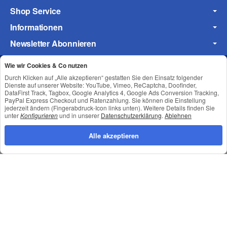
Shop Service
Informationen
Frage zum Artikel
Newsletter Abonnieren
Ihre Frage
Wie wir Cookies & Co nutzen
Durch Klicken auf „Alle akzeptieren“ gestatten Sie den Einsatz folgender
Datenschutz
•
Impressum
Dienste auf unserer Website: YouTube, Vimeo, ReCaptcha, Doofinder,
DataFirst Track, Tagbox, Google Analytics 4, Google Ads Conversion Tracking,
PayPal Express Checkout und Ratenzahlung. Sie können die Einstellung
jederzeit ändern (Fingerabdruck-Icon links unten). Weitere Details finden Sie
unter
Konfigurieren
und in unserer
Datenschutzerklärung
.
Ablehnen
Alle akzeptieren
*
Alle Preise inkl. gesetzlicher USt., zzgl.
Versand
© © Toneroffice.de
(* = Pflichtfelder)
Powered by
JTL-Shop
Konzeption und Umsetzung durch
webimpact GmbH
Datenschutzerklärung