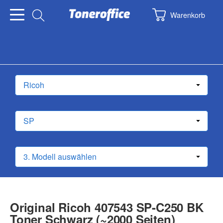
Warenkorb
Original Ricoh 407543 SP-C250 BK
Toner Schwarz (~2000 Seiten)