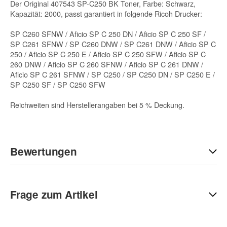
Der Original 407543 SP-C250 BK Toner, Farbe: Schwarz,
Kapazität: 2000, passt garantiert in folgende Ricoh Drucker:
SP C260 SFNW / Aficio SP C 250 DN / Aficio SP C 250 SF /
SP C261 SFNW / SP C260 DNW / SP C261 DNW / Aficio SP C
250 / Aficio SP C 250 E / Aficio SP C 250 SFW / Aficio SP C
260 DNW / Aficio SP C 260 SFNW / Aficio SP C 261 DNW /
Aficio SP C 261 SFNW / SP C250 / SP C250 DN / SP C250 E /
SP C250 SF / SP C250 SFW
Reichweiten sind Herstellerangaben bei 5 % Deckung.
Bewertungen
Geben Sie die erste Bewertung für diesen Artikel ab und helfen
Sie Anderen bei der Kaufentscheidung:
Frage zum Artikel
Kontaktdaten