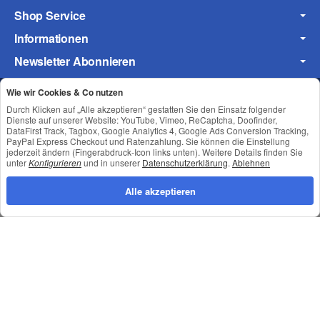
Shop Service
Informationen
Frage zum Artikel
Newsletter Abonnieren
Ihre Frage
Wie wir Cookies & Co nutzen
Durch Klicken auf „Alle akzeptieren“ gestatten Sie den Einsatz folgender
Datenschutz
•
Impressum
Dienste auf unserer Website: YouTube, Vimeo, ReCaptcha, Doofinder,
DataFirst Track, Tagbox, Google Analytics 4, Google Ads Conversion Tracking,
PayPal Express Checkout und Ratenzahlung. Sie können die Einstellung
jederzeit ändern (Fingerabdruck-Icon links unten). Weitere Details finden Sie
unter
Konfigurieren
und in unserer
Datenschutzerklärung
.
Ablehnen
Alle akzeptieren
*
Alle Preise inkl. gesetzlicher USt., zzgl.
Versand
© © Toneroffice.de
(* = Pflichtfelder)
Powered by
JTL-Shop
Konzeption und Umsetzung durch
webimpact GmbH
Datenschutzerklärung