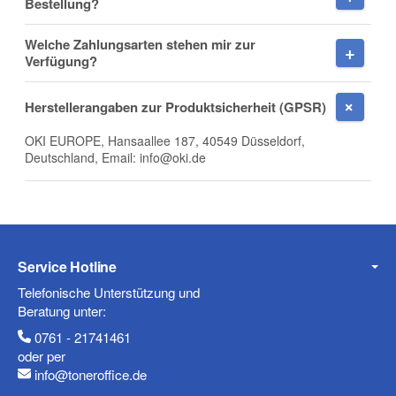
Bestellung?
Nachname
Welche Zahlungsarten stehen mir zur
Verfügung?
Herstellerangaben zur Produktsicherheit (GPSR)
Firma
OKI EUROPE, Hansaallee 187, 40549 Düsseldorf,
Deutschland, Email: info@oki.de
E-Mail
Service Hotline
Telefonische Unterstützung und
Telefon
Beratung unter:
0761 - 21741461
oder per
info@toneroffice.de