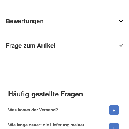
Bewertungen
Geben Sie die erste Bewertung für diesen Artikel ab und helfen
Sie Anderen bei der Kaufentscheidung:
Frage zum Artikel
Kontaktdaten
Anrede
Häufig gestellte Fragen
Vorname
Was kostet der Versand?
Wie lange dauert die Lieferung meiner