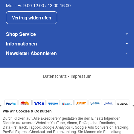
Mobiltelefon
Mo. - Fr. 9:00-12:00 / 13:00-16:00
Vertrag widerrufen
Shop Service
Fax
Informationen
Newsletter Abonnieren
Datenschutz
•
Impressum
Frage zum Artikel
Ihre Frage
Wie wir Cookies & Co nutzen
Durch Klicken auf „Alle akzeptieren“ gestatten Sie den Einsatz folgender
Dienste auf unserer Website: YouTube, Vimeo, ReCaptcha, Doofinder,
DataFirst Track, Tagbox, Google Analytics 4, Google Ads Conversion Tracking,
PayPal Express Checkout und Ratenzahlung. Sie können die Einstellung