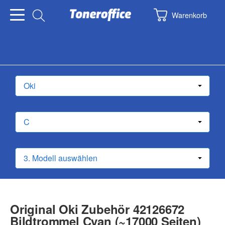
Warenkorb
Original Oki Zubehör 42126672
Bildtrommel Cyan (~17000 Seiten)