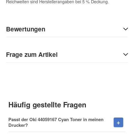
Reichweiten sind Herstellerangaben bei 5 % Deckung.
Bewertungen
Geben Sie die erste Bewertung für diesen Artikel ab und helfen
Sie Anderen bei der Kaufentscheidung:
Frage zum Artikel
Kontaktdaten
Anrede
Häufig gestellte Fragen
Vorname
Passt der Oki 44059167 Cyan Toner in meinen
Drucker?