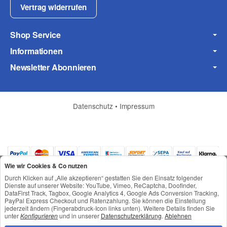
Vertrag widerrufen
Shop Service
Informationen
Newsletter Abonnieren
Datenschutz
•
Impressum
Wie wir Cookies & Co nutzen
Durch Klicken auf „Alle akzeptieren“ gestatten Sie den Einsatz folgender
Dienste auf unserer Website: YouTube, Vimeo, ReCaptcha, Doofinder,
DataFirst Track, Tagbox, Google Analytics 4, Google Ads Conversion Tracking,
PayPal Express Checkout und Ratenzahlung. Sie können die Einstellung
jederzeit ändern (Fingerabdruck-Icon links unten). Weitere Details finden Sie
*
Alle Preise inkl. gesetzlicher USt., zzgl.
Versand
unter
Konfigurieren
und in unserer
Datenschutzerklärung
.
Ablehnen
© © Toneroffice.de