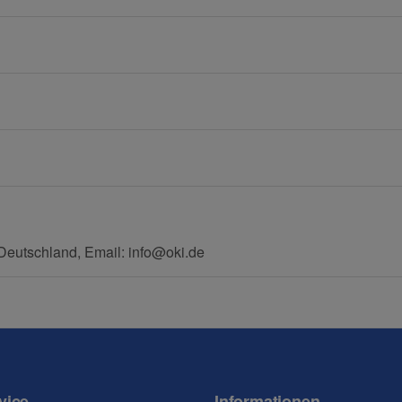
E-Mail
Mobiltelefon
eutschland, Email: info@oki.de
vice
Informationen