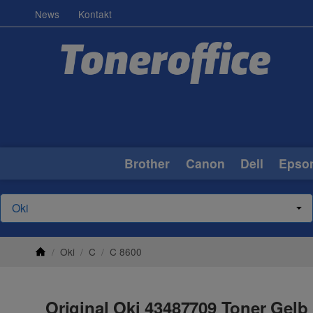
News
Kontakt
Brother
Canon
Dell
Epso
/
Oki
/
C
/
C 8600
Original Oki 43487709 Toner Gelb 