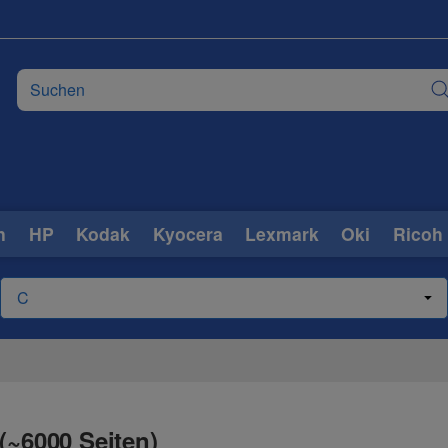
n
HP
Kodak
Kyocera
Lexmark
Oki
Ricoh
(~6000 Seiten)