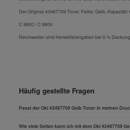
Der Original 43487709 Toner, Farbe: Gelb, Kapazität: 6
C 8600 / C 8800
Reichweiten sind Herstellerangaben bei 5 % Deckung
Kontaktdaten
Geben Sie die erste Bewertung für diesen Artikel ab 
Anrede
Häufig gestellte Fragen
Vorname
Passt der Oki 43487709 Gelb Toner in meinen Dru
Wie viele Seiten kann ich mit dem Oki 43487709 G