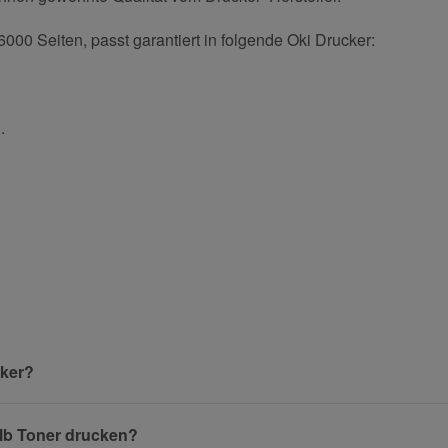
000 Seiten, passt garantiert in folgende Oki Drucker:
.
und helfen Sie Anderen bei der Kaufentscheidung:
Nachname
cker?
elb Toner drucken?