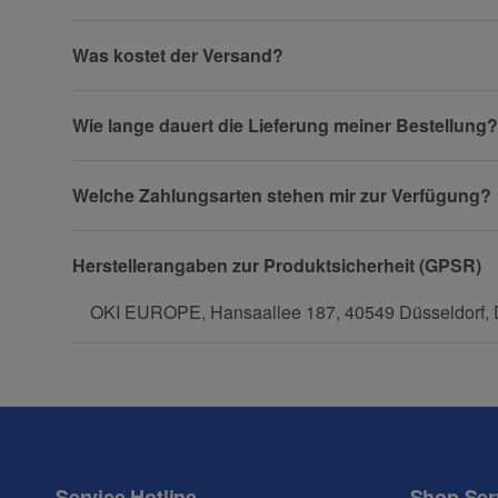
Firma
Was kostet der Versand?
Wie lange dauert die Lieferung meiner Bestellung?
Telefon
Welche Zahlungsarten stehen mir zur Verfügung?
Fax
Herstellerangaben zur Produktsicherheit (GPSR)
OKI EUROPE, Hansaallee 187, 40549 Düsseldorf, D
Frage zum Artikel
Ihre Frage
Service Hotline
Shop Ser