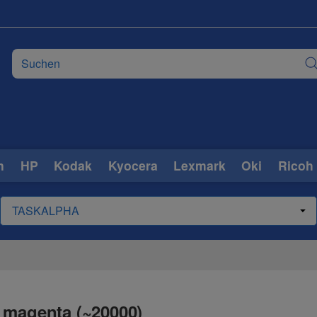
n
HP
Kodak
Kyocera
Lexmark
Oki
Ricoh
 magenta (~20000)