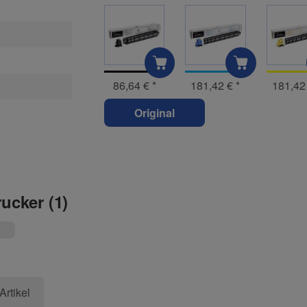
86,64 €
*
181,42 €
*
181,42
Original
rucker (1)
Artikel