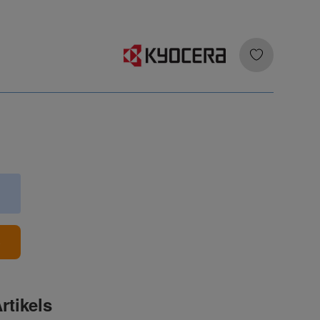
b
rtikels