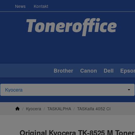
News
Kontakt
Brother
Canon
Dell
Epso
/
Kyocera
/
TASKALPHA
/
TASKalfa 4052 CI
Original Kyocera TK-8525 M Toner