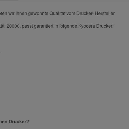
en wir Ihnen gewohnte Qualität vom Drucker- Hersteller.
t: 20000, passt garantiert in folgende Kyocera Drucker:
.
und helfen Sie Anderen bei der Kaufentscheidung:
Nachname
inen Drucker?