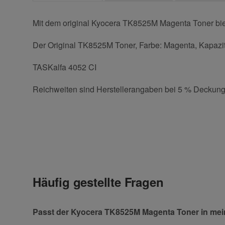
Mit dem original Kyocera TK8525M Magenta Toner biet
Der Original TK8525M Toner, Farbe: Magenta, Kapazitä
TASKalfa 4052 CI
Reichweiten sind Herstellerangaben bei 5 % Deckung
Kontaktdaten
Geben Sie die erste Bewertung für diesen Artikel ab 
Anrede
Häufig gestellte Fragen
Vorname
Passt der Kyocera TK8525M Magenta Toner in me