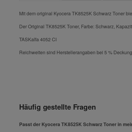
Mit dem original Kyocera TK8525K Schwarz Toner biet
Der Original TK8525K Toner, Farbe: Schwarz, Kapazitä
TASKalfa 4052 CI
Reichweiten sind Herstellerangaben bei 5 % Deckung
Kontaktdaten
Geben Sie die erste Bewertung für diesen Artikel ab 
Anrede
Häufig gestellte Fragen
Vorname
Passt der Kyocera TK8525K Schwarz Toner in me