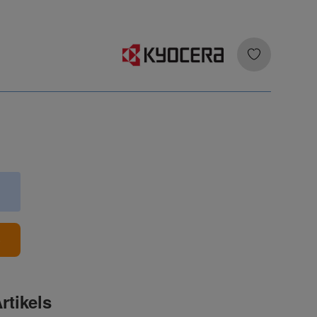
b
rtikels