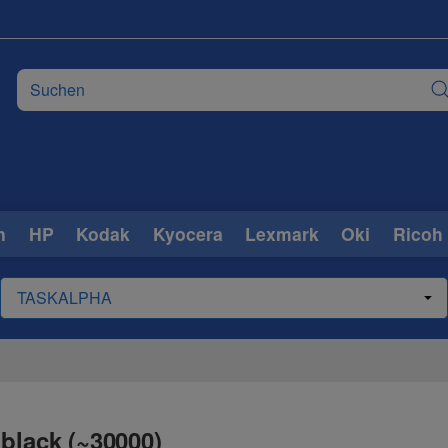
n
HP
Kodak
Kyocera
Lexmark
Oki
Ricoh
black (~30000)