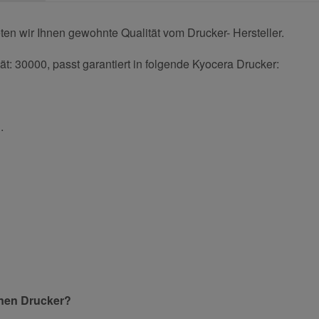
en wir Ihnen gewohnte Qualität vom Drucker- Hersteller.
t: 30000, passt garantiert in folgende Kyocera Drucker:
.
und helfen Sie Anderen bei der Kaufentscheidung:
Nachname
inen Drucker?