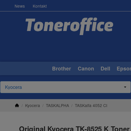
News
Kontakt
Brother
Canon
Dell
Epso
/
Kyocera
/
TASKALPHA
/
TASKalfa 4052 CI
Original Kyocera TK-8525 K Toner 