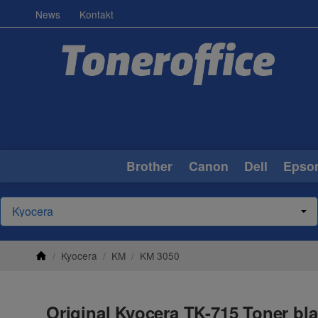
News
Kontakt
Brother
Canon
Dell
Epso
/
Kyocera
/
KM
/
KM 3050
Original Kyocera TK-715 Toner bla