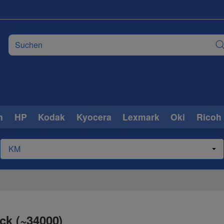
n
HP
Kodak
Kyocera
Lexmark
Oki
Ricoh
ck (~34000)