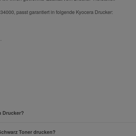
34000, passt garantiert in folgende Kyocera Drucker:
.
und helfen Sie Anderen bei der Kaufentscheidung:
Nachname
n Drucker?
Benachrichtigung anfordern
 Schwarz Toner drucken?