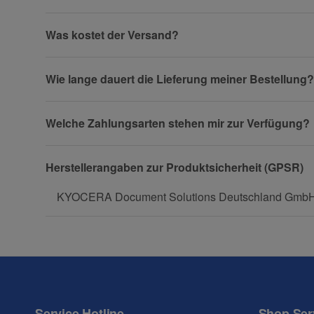
Firma
Was kostet der Versand?
Wie lange dauert die Lieferung meiner Bestellung?
Telefon
Welche Zahlungsarten stehen mir zur Verfügung?
Fax
Herstellerangaben zur Produktsicherheit (GPSR)
KYOCERA Document Solutions Deutschland GmbH, O
Frage zum Artikel
Ihre Frage
Service Hotline
Shop Ser