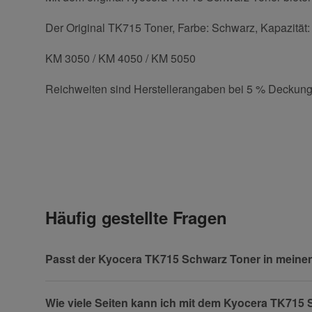
Der Original TK715 Toner, Farbe: Schwarz, Kapazität: 
KM 3050 / KM 4050 / KM 5050
Reichweiten sind Herstellerangaben bei 5 % Deckung
E-Mail
Kontaktdaten
Geben Sie die erste Bewertung für diesen Artikel ab 
Anrede
(* = Pflichtfelder)
Häufig gestellte Fragen
Datenschutzerklärung
Vorname
Passt der Kyocera TK715 Schwarz Toner in meine
Wie viele Seiten kann ich mit dem Kyocera TK715