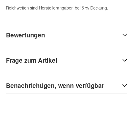
Reichweiten sind Herstellerangaben bei 5 % Deckung.
Bewertungen
Geben Sie die erste Bewertung für diesen Artikel ab und helfen
Sie Anderen bei der Kaufentscheidung:
Frage zum Artikel
Kontaktdaten
Benachrichtigen, wenn verfügbar
Anrede
E-Mail
Vorname
(* = Pflichtfelder)