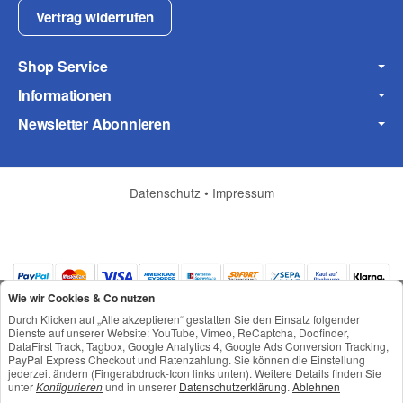
Vertrag widerrufen
Shop Service
Informationen
Newsletter Abonnieren
Datenschutz
•
Impressum
(* = Pflichtfelder)
Datenschutzerklärung
Frage abschicken
Wie wir Cookies & Co nutzen
Durch Klicken auf „Alle akzeptieren“ gestatten Sie den Einsatz folgender
Dienste auf unserer Website: YouTube, Vimeo, ReCaptcha, Doofinder,
DataFirst Track, Tagbox, Google Analytics 4, Google Ads Conversion Tracking,
PayPal Express Checkout und Ratenzahlung. Sie können die Einstellung
jederzeit ändern (Fingerabdruck-Icon links unten). Weitere Details finden Sie
*
Alle Preise inkl. gesetzlicher USt., zzgl.
Versand
unter
Konfigurieren
und in unserer
Datenschutzerklärung
.
Ablehnen
© © Toneroffice.de