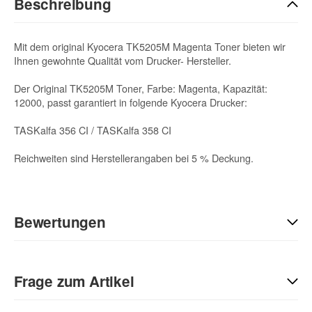
Beschreibung
Mit dem original Kyocera TK5205M Magenta Toner bieten wir
Ihnen gewohnte Qualität vom Drucker- Hersteller.
Der Original TK5205M Toner, Farbe: Magenta, Kapazität:
12000, passt garantiert in folgende Kyocera Drucker:
TASKalfa 356 CI / TASKalfa 358 CI
Reichweiten sind Herstellerangaben bei 5 % Deckung.
Bewertungen
Geben Sie die erste Bewertung für diesen Artikel ab und helfen
Sie Anderen bei der Kaufentscheidung:
Frage zum Artikel