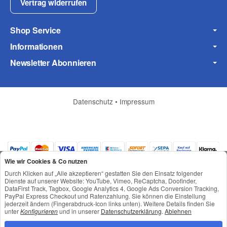
Vertrag widerrufen
Shop Service
Informationen
Frage zum Artikel
Ihre Frage
Newsletter Abonnieren
Datenschutz
•
Impressum
Wie wir Cookies & Co nutzen
Durch Klicken auf „Alle akzeptieren“ gestatten Sie den Einsatz folgender
Dienste auf unserer Website: YouTube, Vimeo, ReCaptcha, Doofinder,
DataFirst Track, Tagbox, Google Analytics 4, Google Ads Conversion Tracking,
PayPal Express Checkout und Ratenzahlung. Sie können die Einstellung
jederzeit ändern (Fingerabdruck-Icon links unten). Weitere Details finden Sie
*
Alle Preise inkl. gesetzlicher USt., zzgl.
Versand
unter
Konfigurieren
und in unserer
Datenschutzerklärung
.
Ablehnen
(* = Pflichtfelder)
© © Toneroffice.de