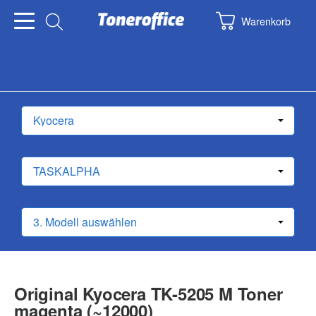
Warenkorb
Original Kyocera TK-5205 M Toner
magenta (~12000)