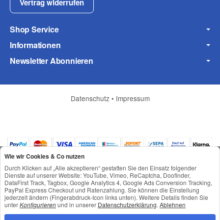
Vertrag widerrufen
Shop Service
Informationen
Frage zum Artikel
Ihre Frage
Newsletter Abonnieren
Datenschutz
•
Impressum
Wie wir Cookies & Co nutzen
Durch Klicken auf „Alle akzeptieren“ gestatten Sie den Einsatz folgender
Dienste auf unserer Website: YouTube, Vimeo, ReCaptcha, Doofinder,
DataFirst Track, Tagbox, Google Analytics 4, Google Ads Conversion Tracking,
PayPal Express Checkout und Ratenzahlung. Sie können die Einstellung
jederzeit ändern (Fingerabdruck-Icon links unten). Weitere Details finden Sie
*
Alle Preise inkl. gesetzlicher USt., zzgl.
Versand
unter
Konfigurieren
und in unserer
Datenschutzerklärung
.
Ablehnen
(* = Pflichtfelder)
© © Toneroffice.de