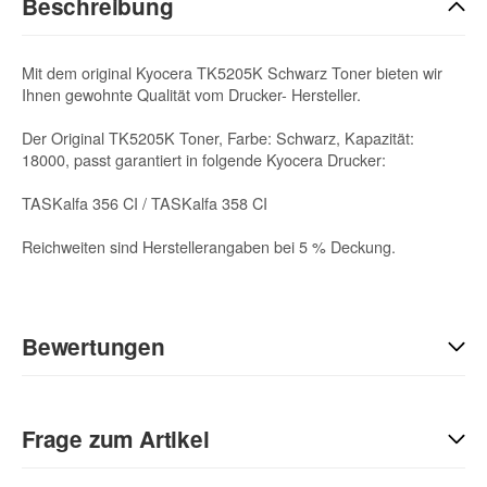
Beschreibung
Mit dem original Kyocera TK5205K Schwarz Toner bieten wir
Ihnen gewohnte Qualität vom Drucker- Hersteller.
Der Original TK5205K Toner, Farbe: Schwarz, Kapazität:
18000, passt garantiert in folgende Kyocera Drucker:
TASKalfa 356 CI / TASKalfa 358 CI
Reichweiten sind Herstellerangaben bei 5 % Deckung.
Bewertungen
Geben Sie die erste Bewertung für diesen Artikel ab und helfen
Sie Anderen bei der Kaufentscheidung:
Frage zum Artikel