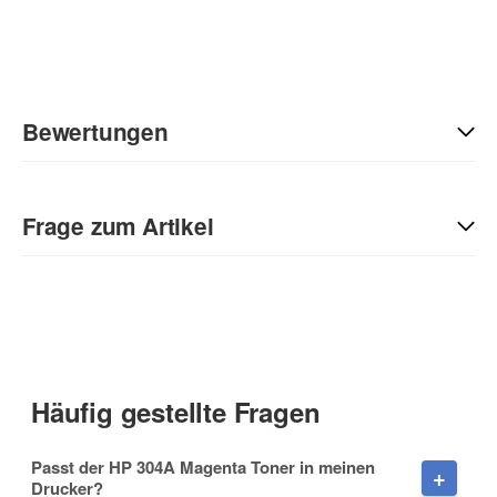
Bewertungen
Geben Sie die erste Bewertung für diesen Artikel ab und helfen
Sie Anderen bei der Kaufentscheidung:
Frage zum Artikel
Kontaktdaten
Anrede
Häufig gestellte Fragen
Vorname
Passt der HP 304A Magenta Toner in meinen
Drucker?