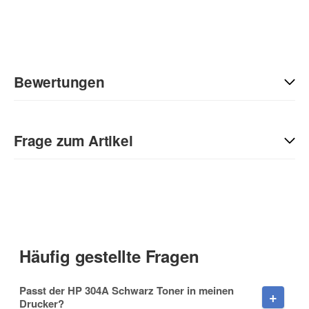
Bewertungen
Geben Sie die erste Bewertung für diesen Artikel ab und helfen
Sie Anderen bei der Kaufentscheidung:
Frage zum Artikel
Kontaktdaten
Anrede
Häufig gestellte Fragen
Vorname
Passt der HP 304A Schwarz Toner in meinen
Drucker?