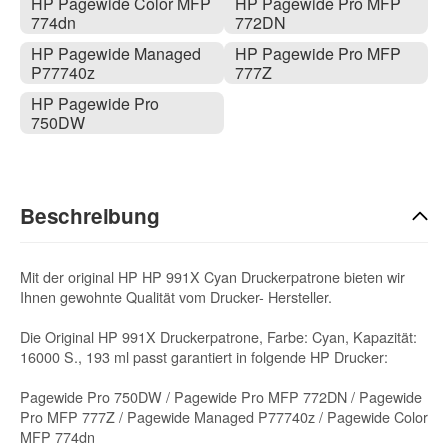
HP Pagewide Color MFP
HP Pagewide Pro MFP
774dn
772DN
HP Pagewide Managed
HP Pagewide Pro MFP
P77740z
777Z
HP Pagewide Pro
750DW
Beschreibung
Mit der original HP HP 991X Cyan Druckerpatrone bieten wir
Ihnen gewohnte Qualität vom Drucker- Hersteller.
Die Original HP 991X Druckerpatrone, Farbe: Cyan, Kapazität:
16000 S., 193 ml passt garantiert in folgende HP Drucker:
Pagewide Pro 750DW / Pagewide Pro MFP 772DN / Pagewide
Pro MFP 777Z / Pagewide Managed P77740z / Pagewide Color
MFP 774dn