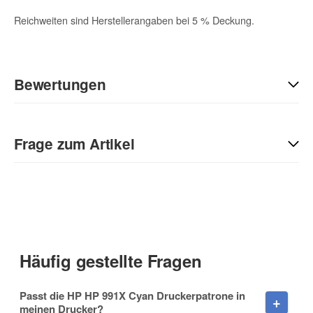
Reichweiten sind Herstellerangaben bei 5 % Deckung.
Bewertungen
Geben Sie die erste Bewertung für diesen Artikel ab und helfen
Sie Anderen bei der Kaufentscheidung:
Frage zum Artikel
Kontaktdaten
Anrede
Häufig gestellte Fragen
Vorname
Passt die HP HP 991X Cyan Druckerpatrone in
meinen Drucker?