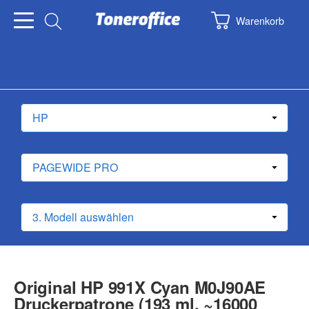
Warenkorb
Original HP 991X Cyan M0J90AE
Druckerpatrone (193 ml, ~16000