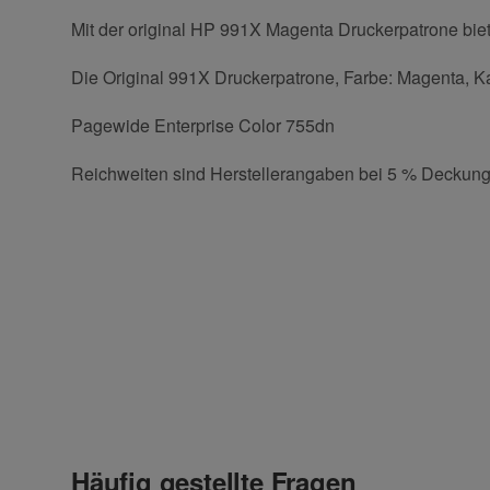
Mit der original HP 991X Magenta Druckerpatrone biet
Die Original 991X Druckerpatrone, Farbe: Magenta, Kap
Pagewide Enterprise Color 755dn
Reichweiten sind Herstellerangaben bei 5 % Deckung
Kontaktdaten
Geben Sie die erste Bewertung für diesen Artikel ab 
Anrede
Häufig gestellte Fragen