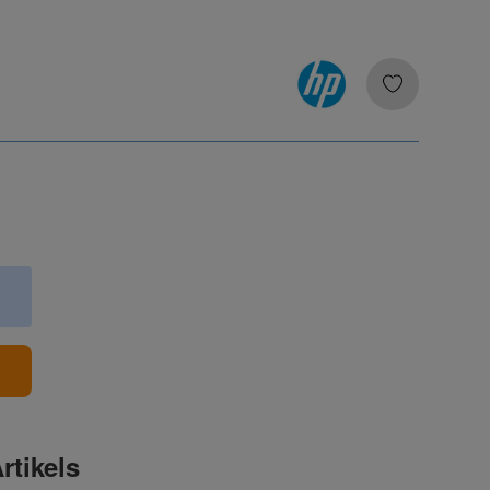
b
rtikels