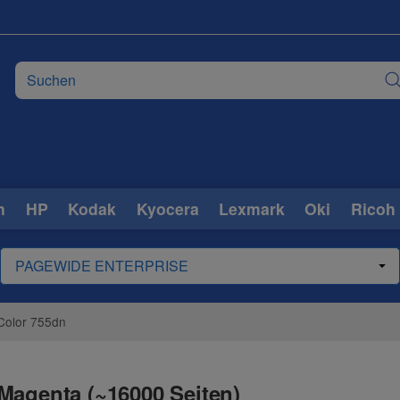
n
HP
Kodak
Kyocera
Lexmark
Oki
Ricoh
Color 755dn
Magenta (~16000 Seiten)