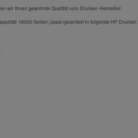
en wir Ihnen gewohnte Qualität vom Drucker- Hersteller.
azität: 16000 Seiten, passt garantiert in folgende HP Drucker:
.
und helfen Sie Anderen bei der Kaufentscheidung: