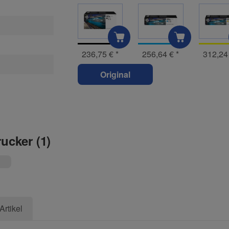
236,75 €
*
256,64 €
*
312,24
Original
rucker (1)
Artikel