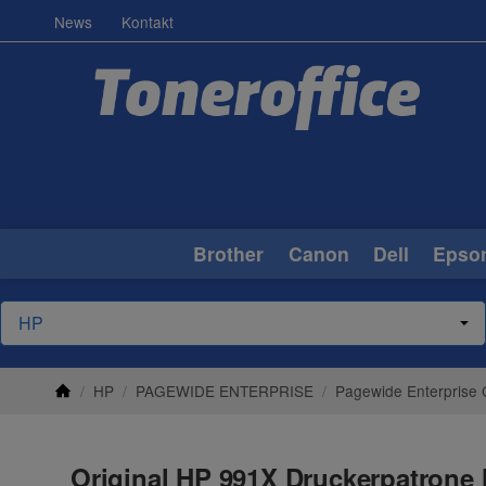
News
Kontakt
Brother
Canon
Dell
Epso
/
HP
/
PAGEWIDE ENTERPRISE
/
Pagewide Enterprise 
Original HP 991X Druckerpatrone 