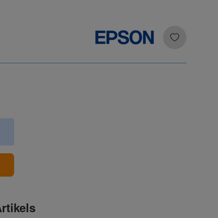
b
rtikels