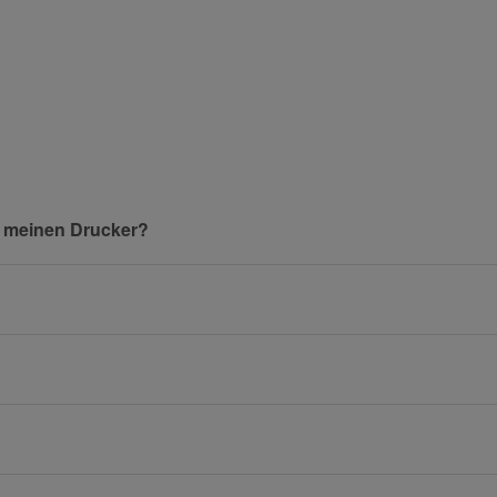
und helfen Sie Anderen bei der Kaufentscheidung:
Nachname
n meinen Drucker?
E-Mail
Mobiltelefon