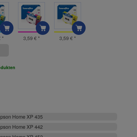
€
*
3,59 €
*
3,59 €
*
odukten
pson Home XP 435
pson Home XP 442
pson Home XP 452