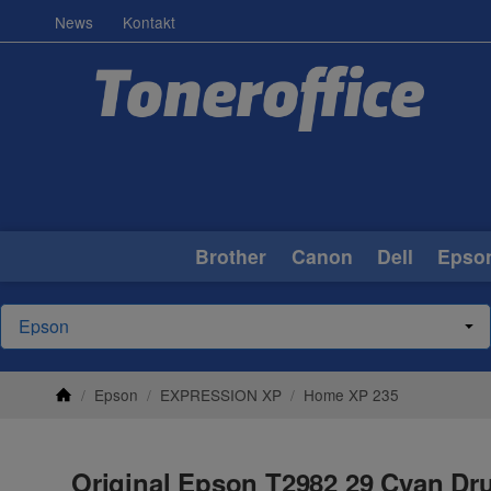
News
Kontakt
Brother
Canon
Dell
Epso
/
Epson
/
EXPRESSION XP
/
Home XP 235
Original Epson T2982 29 Cyan Dru