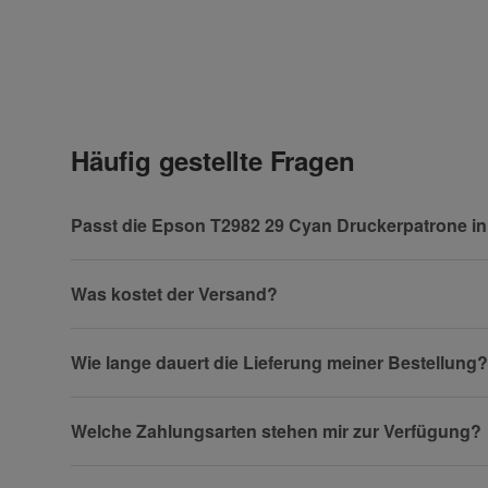
Kontaktdaten
Geben Sie die erste Bewertung für diesen Artikel ab 
Anrede
Häufig gestellte Fragen
Vorname
Passt die Epson T2982 29 Cyan Druckerpatrone i
Was kostet der Versand?
Firma
Wie lange dauert die Lieferung meiner Bestellung?
Welche Zahlungsarten stehen mir zur Verfügung?
Telefon