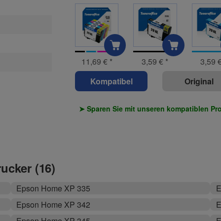
11,69 €
*
3,59 €
*
3,59 
Kompatibel
Original
➤ Sparen Sie mit unseren kompatiblen Pr
rucker (16)
Epson Home XP 335
E
Epson Home XP 342
E
Epson Home XP 345
E