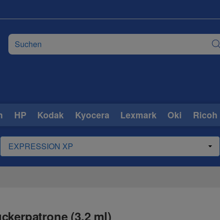
n
HP
Kodak
Kyocera
Lexmark
Oki
Ricoh
ckerpatrone (3,2 ml)