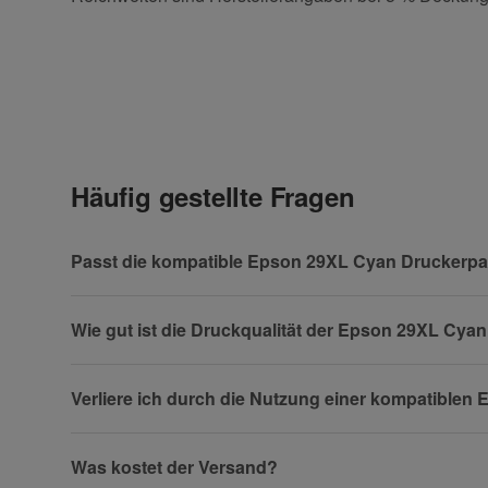
Kontaktdaten
Geben Sie die erste Bewertung für diesen Artikel ab 
Anrede
Häufig gestellte Fragen
Vorname
Passt die kompatible Epson 29XL Cyan Druckerpa
Wie gut ist die Druckqualität der Epson 29XL Cya
Firma
Verliere ich durch die Nutzung einer kompatible
Was kostet der Versand?
Telefon