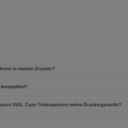
und helfen Sie Anderen bei der Kaufentscheidung:
Nachname
trone in meinen Drucker?
n kompatibel?
E-Mail
n Epson 29XL Cyan Tintenpatrone meine Druckergarantie?
Mobiltelefon