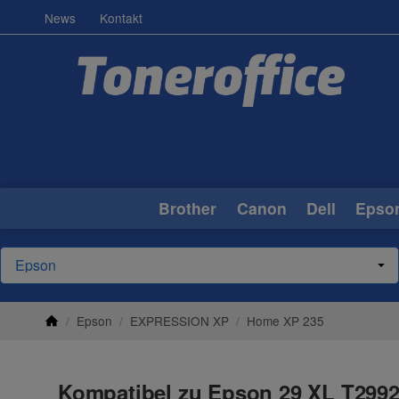
News
Kontakt
Brother
Canon
Dell
Epso
/
Epson
/
EXPRESSION XP
/
Home XP 235
Kompatibel zu Epson 29 XL T2992