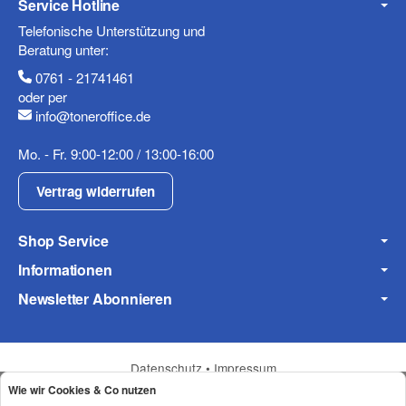
Service Hotline
Mobiltelefon
Telefonische Unterstützung und
Beratung unter:
0761 - 21741461
oder per
Fax
info@toneroffice.de
Mo. - Fr. 9:00-12:00 / 13:00-16:00
Vertrag widerrufen
Shop Service
Informationen
Frage zum Artikel
Ihre Frage
Newsletter Abonnieren
Datenschutz
•
Impressum
Wie wir Cookies & Co nutzen