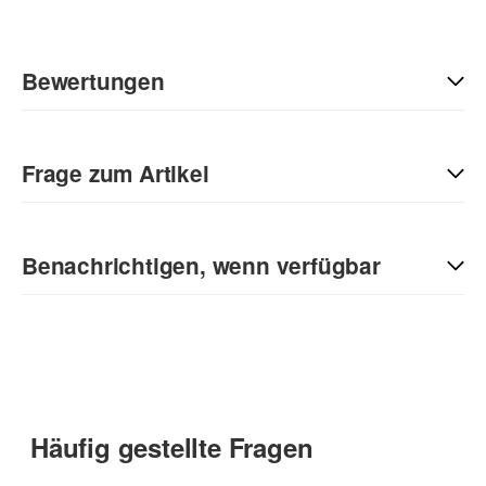
Bewertungen
Geben Sie die erste Bewertung für diesen Artikel ab und helfen
Sie Anderen bei der Kaufentscheidung:
Frage zum Artikel
Kontaktdaten
Benachrichtigen, wenn verfügbar
Anrede
E-Mail
Vorname
(* = Pflichtfelder)
Häufig gestellte Fragen
Datenschutzerklärung