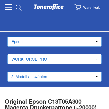
Warenkorb
Original Epson C13T05A300
Magenta Druckerpatrone (~20000)