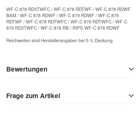
WF-C 878 RD3TWFC / WF-C 878 RDTWF / WF-C 878 RDWF
BAM / WF-C 878 RDWF / WF-C 879 RDWF / WF-C 879
RDTWF / WF-C 878 RDTWFC / WF-C 879 RDTWFC / WF-C
879 RD3TWFC / WF-C 878 RB / RIPS WF-C 878 RDWF
Reichweiten sind Herstellerangaben bei 5 % Deckung.
Bewertungen
Geben Sie die erste Bewertung für diesen Artikel ab und helfen
Sie Anderen bei der Kaufentscheidung:
Frage zum Artikel
Kontaktdaten
Anrede