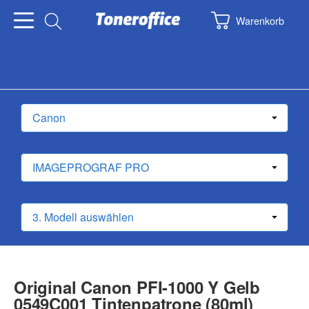
Warenkorb
Original Canon PFI-1000 Y Gelb
0549C001 Tintenpatrone (80ml)