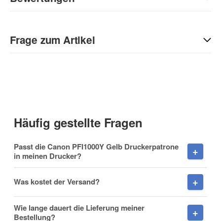
Geben Sie die erste Bewertung für diesen Artikel ab und helfen
Sie Anderen bei der Kaufentscheidung:
Frage zum Artikel
Kontaktdaten
Anrede
Häufig gestellte Fragen
Vorname
Passt die Canon PFI1000Y Gelb Druckerpatrone
in meinen Drucker?
Was kostet der Versand?
Nachname
Wie lange dauert die Lieferung meiner
Bestellung?