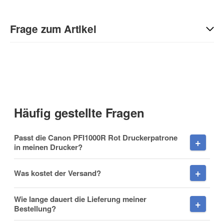
Geben Sie die erste Bewertung für diesen Artikel ab und helfen
Sie Anderen bei der Kaufentscheidung:
Frage zum Artikel
Kontaktdaten
Anrede
Häufig gestellte Fragen
Vorname
Passt die Canon PFI1000R Rot Druckerpatrone
in meinen Drucker?
Was kostet der Versand?
Nachname
Wie lange dauert die Lieferung meiner
Bestellung?