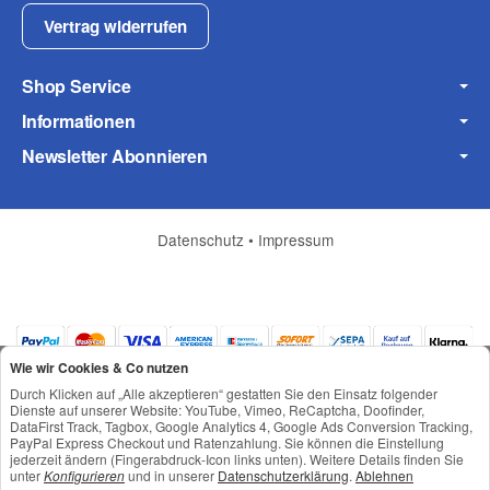
Fax
Vertrag widerrufen
Shop Service
Informationen
Newsletter Abonnieren
Frage zum Artikel
Ihre Frage
Datenschutz
•
Impressum
Wie wir Cookies & Co nutzen
Durch Klicken auf „Alle akzeptieren“ gestatten Sie den Einsatz folgender
Dienste auf unserer Website: YouTube, Vimeo, ReCaptcha, Doofinder,
DataFirst Track, Tagbox, Google Analytics 4, Google Ads Conversion Tracking,
PayPal Express Checkout und Ratenzahlung. Sie können die Einstellung
jederzeit ändern (Fingerabdruck-Icon links unten). Weitere Details finden Sie
*
Alle Preise inkl. gesetzlicher USt., zzgl.
Versand
unter
Konfigurieren
und in unserer
Datenschutzerklärung
.
Ablehnen