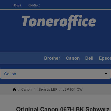
News
Kontakt
Brother
Canon
Dell
Epso
/
Canon
/
i-Sensys LBP
/
LBP 631 CW
Original Canon 067H BK Schwarz 