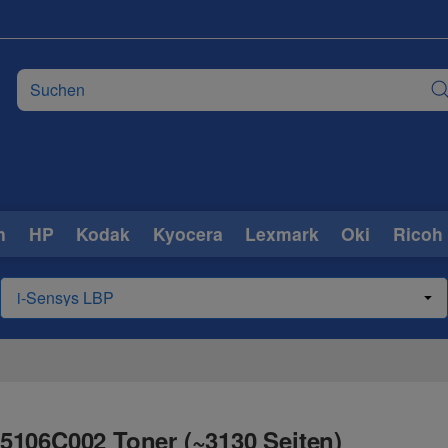
n
HP
Kodak
Kyocera
Lexmark
Oki
Ricoh
5106C002 Toner (~3130 Seiten)