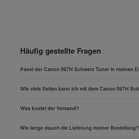
Kontaktdaten
Geben Sie die erste Bewertung für diesen Artikel ab 
Anrede
Häufig gestellte Fragen
Vorname
Passt der Canon 067H Schwarz Toner in meinen D
Wie viele Seiten kann ich mit dem Canon 067H Sc
Firma
Was kostet der Versand?
Wie lange dauert die Lieferung meiner Bestellung?
Telefon