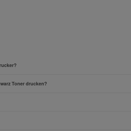
und helfen Sie Anderen bei der Kaufentscheidung:
Nachname
rucker?
hwarz Toner drucken?
E-Mail
Mobiltelefon