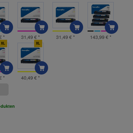
 €
*
31,49 €
*
31,49 €
*
143,99 €
*
XL
XL
 €
*
40,49 €
*
odukten