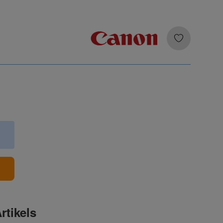
b
rtikels