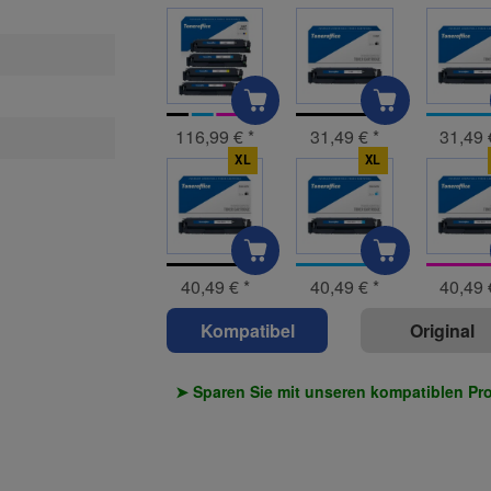
116,99 €
*
31,49 €
*
31,49
XL
XL
40,49 €
*
40,49 €
*
40,49
Kompatibel
Original
➤ Sparen Sie mit unseren kompatiblen Pr