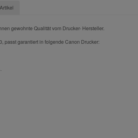
Artikel
hnen gewohnte Qualität vom Drucker- Hersteller.
0, passt garantiert in folgende Canon Drucker:
.
und helfen Sie Anderen bei der Kaufentscheidung:
Nachname