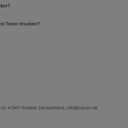
cker?
arz Toner drucken?
E-Mail
Mobiltelefon
0. 47807 Krefeld, Deutschland, info@canon.de