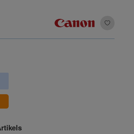
b
rtikels