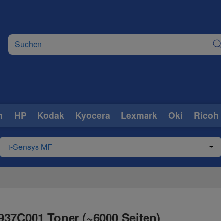
n
HP
Kodak
Kyocera
Lexmark
Oki
Ricoh
937C001 Toner (~6000 Seiten)