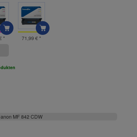
 €
*
71,99 €
*
odukten
anon MF 842 CDW