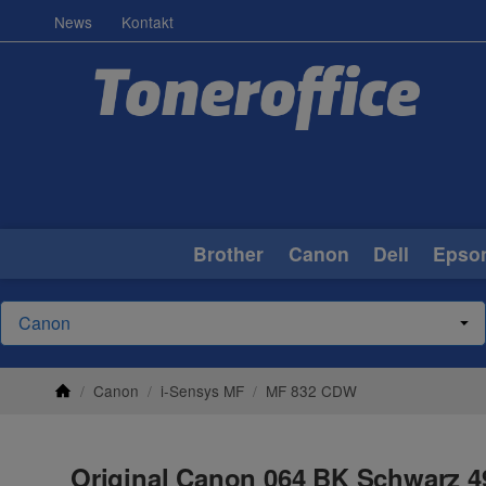
News
Kontakt
Brother
Canon
Dell
Epso
/
Canon
/
i-Sensys MF
/
MF 832 CDW
Original Canon 064 BK Schwarz 4