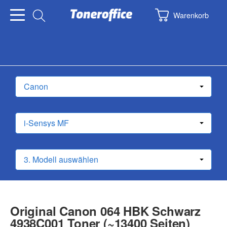
Warenkorb
Original Canon 064 HBK Schwarz
4938C001 Toner (~13400 Seiten)