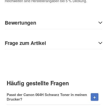
Reichweiten sind Herstellerangaben bei 5 % Deckung.
Bewertungen
Geben Sie die erste Bewertung für diesen Artikel ab und helfen
Sie Anderen bei der Kaufentscheidung:
Frage zum Artikel
Kontaktdaten
Anrede
Häufig gestellte Fragen
Vorname
Passt der Canon 064H Schwarz Toner in meinen
Drucker?