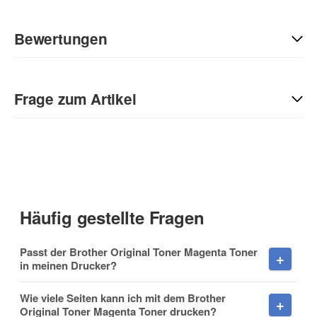
Bewertungen
Geben Sie die erste Bewertung für diesen Artikel ab und helfen
Sie Anderen bei der Kaufentscheidung:
Frage zum Artikel
Kontaktdaten
Anrede
Häufig gestellte Fragen
Vorname
Passt der Brother Original Toner Magenta Toner
in meinen Drucker?
Wie viele Seiten kann ich mit dem Brother
Original Toner Magenta Toner drucken?
Nachname