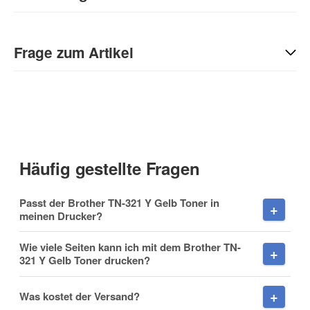
Geben Sie die erste Bewertung für diesen Artikel ab und helfen
Sie Anderen bei der Kaufentscheidung:
Frage zum Artikel
Kontaktdaten
Anrede
Häufig gestellte Fragen
Vorname
Passt der Brother TN-321 Y Gelb Toner in
meinen Drucker?
Wie viele Seiten kann ich mit dem Brother TN-
321 Y Gelb Toner drucken?
Nachname
Was kostet der Versand?