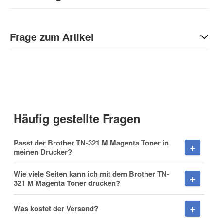
Geben Sie die erste Bewertung für diesen Artikel ab und helfen
Sie Anderen bei der Kaufentscheidung:
Frage zum Artikel
Kontaktdaten
Anrede
Häufig gestellte Fragen
Vorname
Passt der Brother TN-321 M Magenta Toner in
meinen Drucker?
Wie viele Seiten kann ich mit dem Brother TN-
321 M Magenta Toner drucken?
Nachname
Was kostet der Versand?