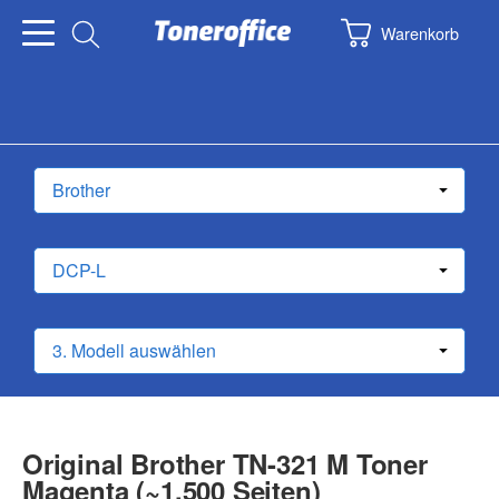
Warenkorb
Original Brother TN-321 M Toner
Magenta (~1.500 Seiten)